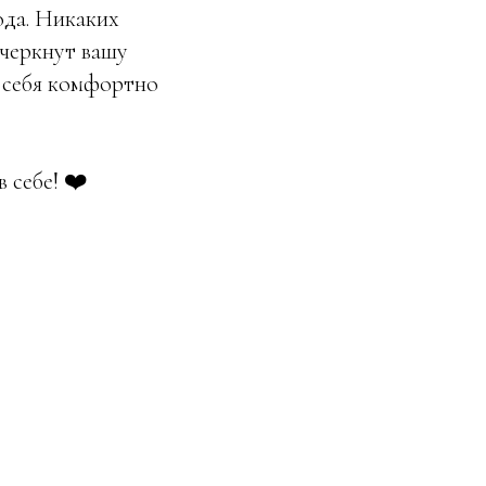
ода. Никаких
дчеркнут вашу
ь себя комфортно
 себе! ❤️