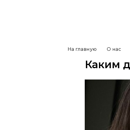
На главную
О нас
Каким д