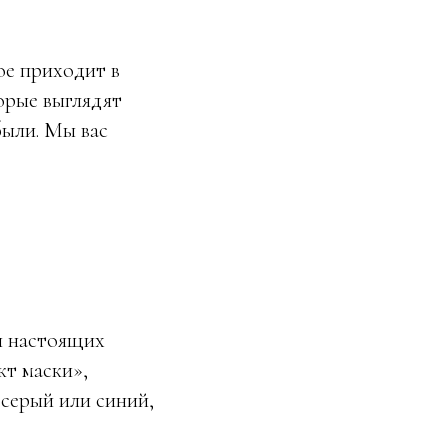
ое приходит в
торые выглядят
были. Мы вас
я настоящих
кт маски»,
 серый или синий,