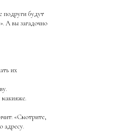
е подруги будут
». А вы загадочно
ать их
ву.
 макияже.
ичит: «Смотрите,
о адресу.