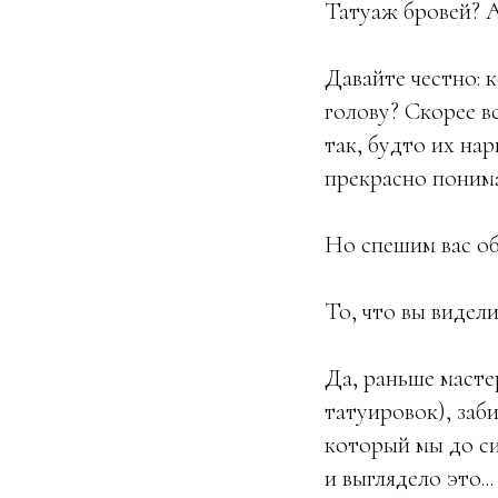
Татуаж бровей? А
Давайте честно: 
голову? Скорее в
так, будто их на
прекрасно поним
Но спешим вас об
То, что вы видел
Да, раньше масте
татуировок), заб
который мы до си
и выглядело это..