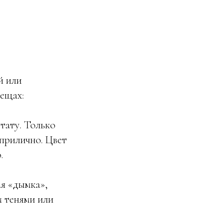
й или
вещах:
тату. Только
 прилично. Цвет
.
ая «дымка»,
м тенями или