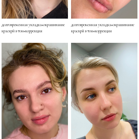
долговременная укладка+окрашивание
долговременная укладка+окрашивание
краскрй в тон+коррекция
краскрй в тон+коррекция