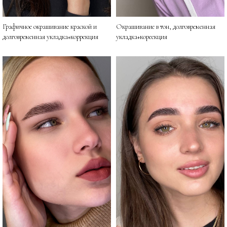
Графичное окрашивание краской и
Окрашивание в тон, долговременная
долговременная укладка+коррекция
укладка+кореекция