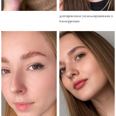
долговременная уклака+окрашивание в
тон+коррекция