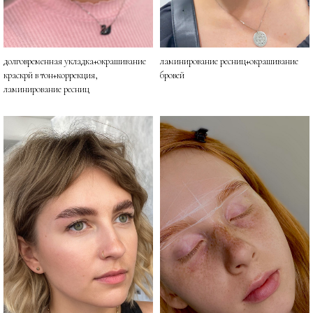
долговременная укладка+окрашивание
ламинирование ресниц+окрашивание
краскрй в тон+коррекция,
бровей
ламинирование ресниц